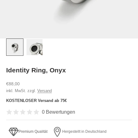
Identity Ring, Onyx
Angebot
€88,00
inkl. MwSt. zzgl.
Versand
KOSTENLOSER Versand ab 75€
0 Bewertungen
Premium Qualität
Hergestellt in Deutschland