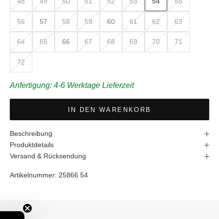
48
49
50
51
52
53
54
55
56
57
58
59
60
61
62
63
64
65
66
67
68
69
70
71
72
Anfertigung: 4-6 Werktage Lieferzeit
IN DEN WARENKORB
Beschreibung
Produktdetails
Versand & Rücksendung
Artikelnummer:
25866 54