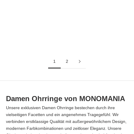
Optionen auswählen
In den Warenkorb
Pure Ohrstecker (Paar)
Pure Ohrstecker (Paar)
Angebot
Angebot
ab €58,00
€58,00
Design
Design
Ohne Diamant
Grau
kleiner Diamant
mittlerer Diamant
1
2
Damen Ohrringe von MONOMANIA
Unsere exklusiven Damen Ohrringe bestechen durch ihre
vielseitigen Facetten und ein angenehmes Tragegefühl. Wir
verbinden erstklassige Qualität mit außergewöhnlichem Design,
modernen Farbkombinationen und zeitloser Eleganz. Unsere