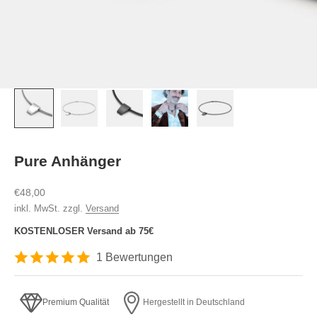
Pure Anhänger
Angebot
€48,00
inkl. MwSt. zzgl.
Versand
KOSTENLOSER Versand ab 75€
1 Bewertungen
Premium Qualität
Hergestellt in Deutschland