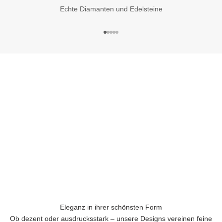
Echte Diamanten und Edelsteine
Gehe zu Element 1
Gehe zu Element 2
Gehe zu Element 3
Gehe zu Element 4
Gehe zu Element 5
Eleganz in ihrer schönsten Form
Ob dezent oder ausdrucksstark – unsere Designs vereinen feine