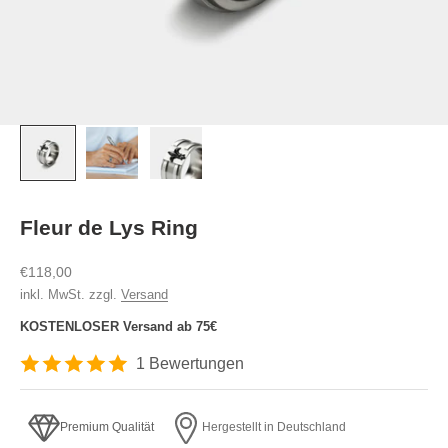
Fleur de Lys Ring
Angebot
€118,00
inkl. MwSt. zzgl.
Versand
KOSTENLOSER Versand ab 75€
1 Bewertungen
Premium Qualität
Hergestellt in Deutschland