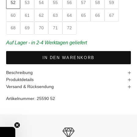
52
53
54
55
56
57
58
59
60
61
62
63
64
65
66
67
68
69
70
71
72
Auf Lager - in 2-4 Werktagen geliefert
IN DEN WARENKORB
Beschreibung
Produktdetails
Versand & Rücksendung
Artikelnummer:
25590 52